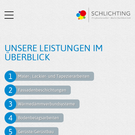
UNSERE LEISTUNGEN IM
ÜBERBLICK
1
Maler-, Lackier- und Tapezierarbeiten
2
Fassadenbeschichtungen
3
Wärmedämmverbundsysteme
4
Bodenbelagsarbeiten
5
Gerüste/Gerüstbau