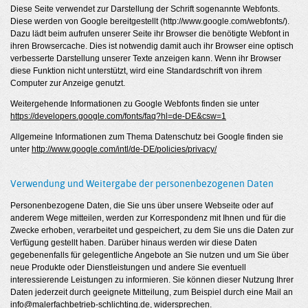
Diese Seite verwendet zur Darstellung der Schrift sogenannte Webfonts.
Diese werden von Google bereitgestellt (http://www.google.com/webfonts/).
Dazu lädt beim aufrufen unserer Seite ihr Browser die benötigte Webfont in
ihren Browsercache. Dies ist notwendig damit auch ihr Browser eine optisch
verbesserte Darstellung unserer Texte anzeigen kann. Wenn ihr Browser
diese Funktion nicht unterstützt, wird eine Standardschrift von ihrem
Computer zur Anzeige genutzt.
Weitergehende Informationen zu Google Webfonts finden sie unter
https://developers.google.com/fonts/faq?hl=de-DE&csw=1
Allgemeine Informationen zum Thema Datenschutz bei Google finden sie
unter
http://www.google.com/intl/de-DE/policies/privacy/
Verwendung und Weitergabe der personenbezogenen Daten
Personenbezogene Daten, die Sie uns über unsere Webseite oder auf
anderem Wege mitteilen, werden zur Korrespondenz mit Ihnen und für die
Zwecke erhoben, verarbeitet und gespeichert, zu dem Sie uns die Daten zur
Verfügung gestellt haben. Darüber hinaus werden wir diese Daten
gegebenenfalls für gelegentliche Angebote an Sie nutzen und um Sie über
neue Produkte oder Dienstleistungen und andere Sie eventuell
interessierende Leistungen zu informieren. Sie können dieser Nutzung Ihrer
Daten jederzeit durch geeignete Mitteilung, zum Beispiel durch eine Mail an
info@malerfachbetrieb-schlichting.de
, widersprechen.