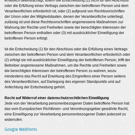
erheblich beeinträchtigt, sofern die Entscheidung (1) nicht für den Abschluss
oder die Erfüllung eines Vertrags zwischen der betroffenen Person und dem
Verantwortlichen erforderlich ist, oder (2) aufgrund von Rechtsvorschriften
der Union oder der Mitgliedstaaten, denen der Verantwortliche unterliegt,
zulässig ist und diese Rechtsvorschriften angemessene Maßnahmen zur
Wahrung der Rechte und Freiheiten sowie der berechtigten Interessen der
betroffenen Person enthalten oder (3) mit ausdrücklicher Einwilligung der
betroffenen Person erfolgt.
Ist die Entscheidung (1) für den Abschluss oder die Erfüllung eines Vertrags
zwischen der betroffenen Person und dem Verantwortlichen erforderlich oder
(2) erfolgt sie mit ausdrücklicher Einwilligung der betroffenen Person, trifft der
Betreiber angemessene Maßnahmen, um die Rechte und Freiheiten sowie
die berechtigten Interessen der betroffenen Person zu wahren, wozu
mindestens das Recht auf Erwirkung des Eingreifens einer Person seitens
des Verantwortlichen, auf Darlegung des eigenen Standpunkts und auf
Anfechtung der Entscheidung gehört.
Recht auf Widerruf einer datenschutzrechtlichen Einwilligung
Jede von der Verarbeitung personenbezogener Daten betroffene Person hat
das vom Europäischen Richtlinien- und Verordnungsgeber gewährte Recht,
eine Einwilligung zur Verarbeitung personenbezogener Daten jederzeit zu
widerrufen.
Google Webfonts