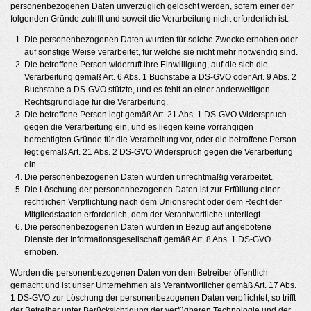
personenbezogenen Daten unverzüglich gelöscht werden, sofern einer der
folgenden Gründe zutrifft und soweit die Verarbeitung nicht erforderlich ist:
Die personenbezogenen Daten wurden für solche Zwecke erhoben oder
auf sonstige Weise verarbeitet, für welche sie nicht mehr notwendig sind.
Die betroffene Person widerruft ihre Einwilligung, auf die sich die
Verarbeitung gemäß Art. 6 Abs. 1 Buchstabe a DS-GVO oder Art. 9 Abs. 2
Buchstabe a DS-GVO stützte, und es fehlt an einer anderweitigen
Rechtsgrundlage für die Verarbeitung.
Die betroffene Person legt gemäß Art. 21 Abs. 1 DS-GVO Widerspruch
gegen die Verarbeitung ein, und es liegen keine vorrangigen
berechtigten Gründe für die Verarbeitung vor, oder die betroffene Person
legt gemäß Art. 21 Abs. 2 DS-GVO Widerspruch gegen die Verarbeitung
ein.
Die personenbezogenen Daten wurden unrechtmäßig verarbeitet.
Die Löschung der personenbezogenen Daten ist zur Erfüllung einer
rechtlichen Verpflichtung nach dem Unionsrecht oder dem Recht der
Mitgliedstaaten erforderlich, dem der Verantwortliche unterliegt.
Die personenbezogenen Daten wurden in Bezug auf angebotene
Dienste der Informationsgesellschaft gemäß Art. 8 Abs. 1 DS-GVO
erhoben.
Wurden die personenbezogenen Daten von dem Betreiber öffentlich
gemacht und ist unser Unternehmen als Verantwortlicher gemäß Art. 17 Abs.
1 DS-GVO zur Löschung der personenbezogenen Daten verpflichtet, so trifft
der Betreiber unter Berücksichtigung der verfügbaren Technologie und der