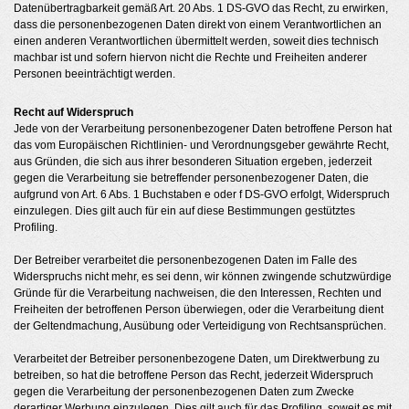
Datenübertragbarkeit gemäß Art. 20 Abs. 1 DS-GVO das Recht, zu erwirken,
dass die personenbezogenen Daten direkt von einem Verantwortlichen an
einen anderen Verantwortlichen übermittelt werden, soweit dies technisch
machbar ist und sofern hiervon nicht die Rechte und Freiheiten anderer
Personen beeinträchtigt werden.
Recht auf Widerspruch
Jede von der Verarbeitung personenbezogener Daten betroffene Person hat
das vom Europäischen Richtlinien- und Verordnungsgeber gewährte Recht,
aus Gründen, die sich aus ihrer besonderen Situation ergeben, jederzeit
gegen die Verarbeitung sie betreffender personenbezogener Daten, die
aufgrund von Art. 6 Abs. 1 Buchstaben e oder f DS-GVO erfolgt, Widerspruch
einzulegen. Dies gilt auch für ein auf diese Bestimmungen gestütztes
Profiling.
Der Betreiber verarbeitet die personenbezogenen Daten im Falle des
Widerspruchs nicht mehr, es sei denn, wir können zwingende schutzwürdige
Gründe für die Verarbeitung nachweisen, die den Interessen, Rechten und
Freiheiten der betroffenen Person überwiegen, oder die Verarbeitung dient
der Geltendmachung, Ausübung oder Verteidigung von Rechtsansprüchen.
Verarbeitet der Betreiber personenbezogene Daten, um Direktwerbung zu
betreiben, so hat die betroffene Person das Recht, jederzeit Widerspruch
gegen die Verarbeitung der personenbezogenen Daten zum Zwecke
derartiger Werbung einzulegen. Dies gilt auch für das Profiling, soweit es mit