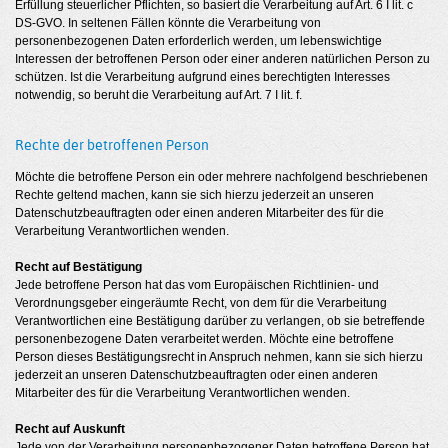
Erfüllung steuerlicher Pflichten, so basiert die Verarbeitung auf Art. 6 I lit. c
DS-GVO. In seltenen Fällen könnte die Verarbeitung von
personenbezogenen Daten erforderlich werden, um lebenswichtige
Interessen der betroffenen Person oder einer anderen natürlichen Person zu
schützen. Ist die Verarbeitung aufgrund eines berechtigten Interesses
notwendig, so beruht die Verarbeitung auf Art. 7 I lit. f.
Rechte der betroffenen Person
Möchte die betroffene Person ein oder mehrere nachfolgend beschriebenen
Rechte geltend machen, kann sie sich hierzu jederzeit an unseren
Datenschutzbeauftragten oder einen anderen Mitarbeiter des für die
Verarbeitung Verantwortlichen wenden.
Recht auf Bestätigung
Jede betroffene Person hat das vom Europäischen Richtlinien- und
Verordnungsgeber eingeräumte Recht, von dem für die Verarbeitung
Verantwortlichen eine Bestätigung darüber zu verlangen, ob sie betreffende
personenbezogene Daten verarbeitet werden. Möchte eine betroffene
Person dieses Bestätigungsrecht in Anspruch nehmen, kann sie sich hierzu
jederzeit an unseren Datenschutzbeauftragten oder einen anderen
Mitarbeiter des für die Verarbeitung Verantwortlichen wenden.
Recht auf Auskunft
Jede von der Verarbeitung personenbezogener Daten betroffene Person hat